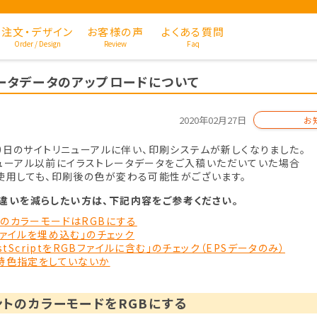
注文・デザイン
お客様の声
よくある質問
Order / Design
Review
Faq
ータデータのアップロードについて
2020年02月27日
お
10日のサイトリニューアルに伴い、印刷システムが新しくなりました。
ューアル以前にイラストレータデータをご入稿いただいていた場合
使用しても、印刷後の色が変わる可能性がございます。
違いを減らしたい方は、下記内容をご参考ください。
トのカラーモードはRGBにする
ロファイルを埋め込む」のチェック
PostScriptをRGBファイルに含む」のチェック（EPSデータのみ）
や特色指定をしていないか
ントのカラーモードをRGBにする