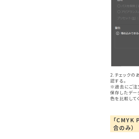
2.チェック
認する。
※過去にご注
保存したデー
色を比較してく
「CMYK
合のみ）