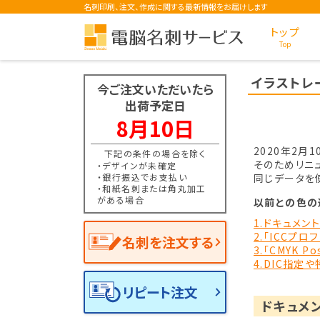
名刺印刷、注文、作成に関する最新情報をお届けします
トップ
Top
イラストレ
今ご注文いただいたら
出荷予定日
8月10日
2020年2月
下記の条件の場合を除く
そのためリニ
・デザインが未確定
・銀行振込でお支払い
同じデータを
・和紙名刺または角丸加工
がある場合
以前との色の
1.ドキュメン
2.「ICCプ
名刺を注文する
3.「CMYK 
4.DIC指定
リピート注文
ドキュメ