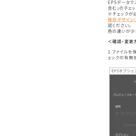
EPSデータで
含む」のチェ
※チェックが
保存デザイン
認ください。
色の違いが少
＜確認・変更
1.ファイルを
ェックの有無