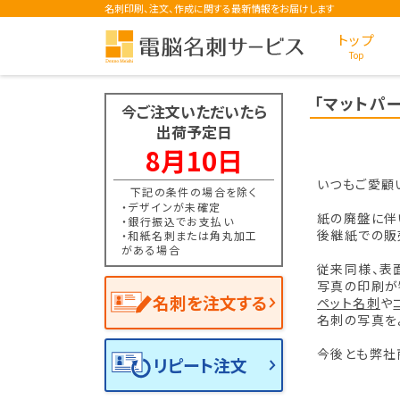
名刺印刷、注文、作成に関する最新情報をお届けします
トップ
Top
「マットパ
今ご注文いただいたら
出荷予定日
8月10日
いつもご愛顧
下記の条件の場合を除く
・デザインが未確定
紙の廃盤に伴
・銀行振込でお支払い
後継紙での販
・和紙名刺または角丸加工
がある場合
従来同様、表
写真の印刷が
名刺を注文する
ペット名刺
や
名刺の写真を
今後とも弊社
リピート注文