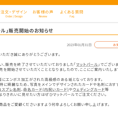
注文・デザイン
お客様の声
よくある質問
Order / Design
Review
Faq
ール」販売開始のお知らせ
2023年01月31日
お
いただき誠にありがとうございます。
い、販売を終了させていただいておりました「
マットパール
」でござい
売を開始させていただくこととなりましたので、ここにご案内いたしま
面にエンボス加工がされた高級感のある紙となっております。
特に綺麗なため、写真をメインでデザインされたカードや名刺におす
コスプレ名刺
、
命名カード(内祝いカード)
や
ウェディングカード
等
よりきれいに見せたい方はぜひマットパールでご注文ください。
商品をご愛顧くださいますよう何卒よろしくお願い申し上げます。