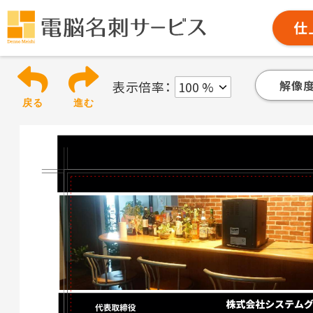
仕
解像度
表示倍率：
戻る
進む