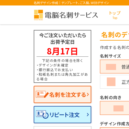
名刺デザイン作成｜テンプレート、ご入稿、WEBデザイン
トップ
Top
名刺のデ
今ご注文いただいたら
出荷予定日
作成する名刺の
8月17日
名刺サイズ
下記の条件の場合を除く
・デザインが未確定
普通
・銀行振込でお支払い
・和紙名刺または角丸加工があ
る場合
正方
名刺を注文する
名刺の向き
リピート注文
デザイン作成