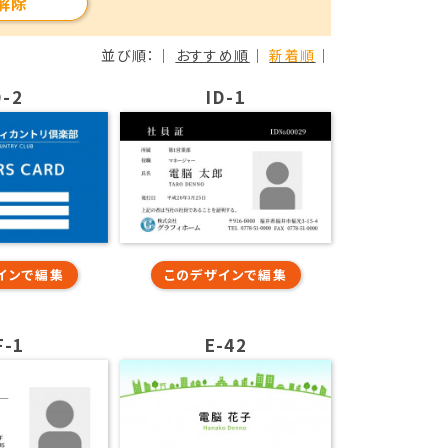
解除
並び順：｜
おすすめ順
｜
新着順
｜
D-2
ID-1
インで編集
このデザインで編集
F-1
E-42