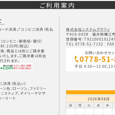
ご利用案内
て
カード決済」「コンビニ決済（先払
株式会社システムグラフィ
〒916-0038 福井県鯖江
登録番号：T92100010124
（コンビニ・郵便局・銀行）
TEL 0778-51-7132 FAX
料：220円（税込）
後、商品とは別にご請求書
お問い合わせセン
いたします。ご請求書は別会
0778-51
行されます。
平日 9:30～12:00,13:
ニ決済（先払い）
ーン名：ローソン、ファミリー
ミニストップ、デイリーヤマザ
コーマート
2026年08月
日
月
火
水
木