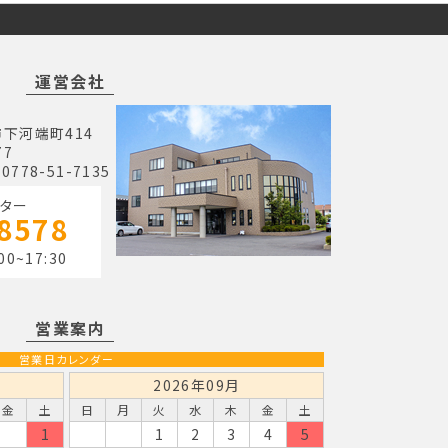
運営会社
市下河端町414
77
 0778-51-7135
ター
-8578
00~17:30
営業案内
営業日カレンダー
2026年09月
金
土
日
月
火
水
木
金
土
1
1
2
3
4
5