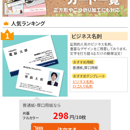
人気ランキング
1
ビジネス名刺
圧倒的人気のビジネス名刺。
豊富なデザインをご用意しております。
文字を打ち替えるだけの簡単注文！
おすすめ用紙
普通紙,厚口用紙
おすすめテンプレート
ビジネス名刺
,
ロゴ入り名刺
普通紙・厚口用紙なら
298
片面
円/10枚
フルカラー
注文する