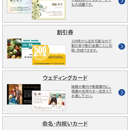
も大活躍です。
割引券
100枚から注文可能なので
割引率や割引金額ごとに印
刷、作成できます。
ウェディングカード
結婚の案内や新居案内に。
感謝の気持ちを一言添えて
お渡し下さい。
命名･内祝いカード