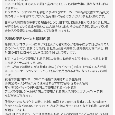
日本では「名刺はその人の顔」と言われるくらい、名刺は大事に扱わなければい
けません。
ビジネスシーンにおいても最初に学ぶべきマナーの一つが名刺交換です。名刺交
換のマナーが守られていないと話も聞いてもらえないという事もよくあります。
日本が名刺交換を重視する理由の1つに、日本では商談は個人ではなく会社同士
が行うものという認識が強いことがあげられます。そのため名刺に書かれている
会社名や役職といった情報はとても重視されます。
名刺の使用シーンと印刷内容
名刺はビジネスシーンにおいて自分が何者であるかを相手に示す自己紹介のた
めのツールです。名刺には名前、会社名、所属や肩書き、連絡先などを印刷し、初
対面の相手に自分のことを伝える手段として使います。
ビジネスシーンで使用される名刺は、会社に勤めるなどで社会人になると必要
になるアイテムの1つでした。
しかし近年では働き方が多様化し個人(プライベート)で名刺を作成する人が増
え、コミュニケーションツールとしても広く使用されるようになっています。その中
には、
就活や学生団体・サークルでの活動で使用される学生名刺
子供(赤ちゃん)の紹介用に使用されるママ友名刺・
赤ちゃん名刺
年々増えるペットの飼い主同士で使用されるペット名刺
アニメや漫画、ゲーム好き同士で使用される同人名刺
や
コスプレイヤー名刺
などがあげられます。
使用シーンの多様化と同時に名刺に印刷する内容も多様化しており、twitterや
facebookなどのSNSアカウントやブログ･個人サイトのURLなどを印刷した名刺
が増えています。
「名刺はビジネスシーンで使用されるもの」という概念はどんどん弱くなっていま