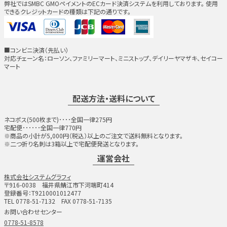
弊社ではSMBC GMOペイメントのECカード決済システムを利用しております。 使用
できるクレジットカードの種類は下記の通りです。
■コンビニ決済（先払い）
対応チェーン名：ローソン、ファミリーマート、ミニストップ、デイリーヤマザキ、セイコー
マート
配送方法・送料について
ネコポス(500枚まで)････全国一律275円
宅配便･･････全国一律770円
※商品の小計が5,000円（税込）以上のご注文で送料無料となります。
※二つ折り名刺は3箱以上で宅配便発送となります。
運営会社
株式会社システムグラフィ
〒916-0038 福井県鯖江市下河端町414
登録番号：T9210001012477
TEL 0778-51-7132 FAX 0778-51-7135
お問い合わせセンター
0778-51-8578