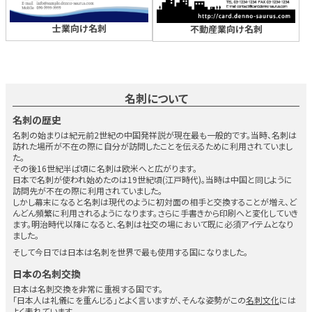
士業向け名刺
不動産業向け名刺
名刺について
名刺の歴史
名刺の始まりは紀元前2世紀の中国発祥説が現在最も一般的です。当時、名刺は
訪れた場所が不在の際に自分が訪問したことを伝えるために利用されていまし
た。
その後16世紀半ば頃に名刺は欧米へと広がります。
日本で名刺が使われ始めたのは19世紀頃(江戸時代)。当時は中国と同じように
訪問先が不在の際に利用されていました。
しかし幕末になると名刺は現代のように初対面の相手と交換することが増え、ど
んどん頻繁に利用されるようになります。さらに手書きから印刷へと変化していき
ます。明治時代以降になると、名刺は社交の場において既に必須アイテムとなり
ました。
そして今日では日本は名刺を世界で最も使用する国になりました。
日本の名刺交換
日本は名刺交換を非常に重視する国です。
「日本人は礼儀にを重んじる」とよく言いますが、そんな姿勢がこの
名刺文化
には
よく表れています。