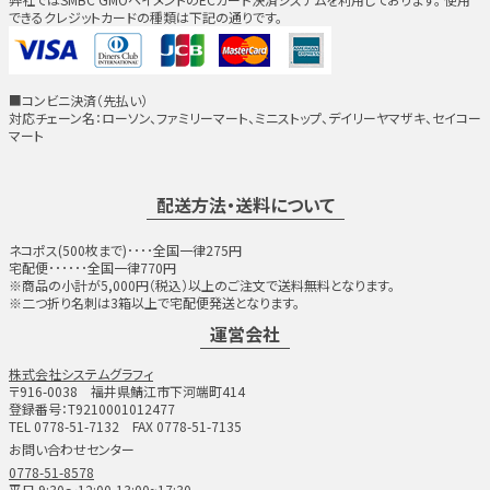
できるクレジットカードの種類は下記の通りです。
■コンビニ決済（先払い）
対応チェーン名：ローソン、ファミリーマート、ミニストップ、デイリーヤマザキ、セイコー
マート
配送方法・送料について
ネコポス(500枚まで)････全国一律275円
宅配便･･････全国一律770円
※商品の小計が5,000円（税込）以上のご注文で送料無料となります。
※二つ折り名刺は3箱以上で宅配便発送となります。
運営会社
株式会社システムグラフィ
〒916-0038 福井県鯖江市下河端町414
登録番号：T9210001012477
TEL 0778-51-7132 FAX 0778-51-7135
お問い合わせセンター
0778-51-8578
平日 9:30～12:00,13:00~17:30