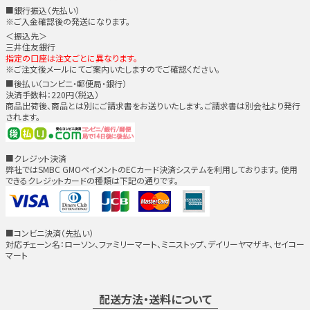
■銀行振込（先払い）
※ご入金確認後の発送になります。
＜振込先＞
三井住友銀行
指定の口座は注文ごとに異なります。
※ご注文後メールにてご案内いたしますのでご確認ください。
■後払い（コンビニ・郵便局・銀行）
決済手数料：220円（税込）
商品出荷後、商品とは別にご請求書をお送りいたします。ご請求書は別会社より発行
されます。
■クレジット決済
弊社ではSMBC GMOペイメントのECカード決済システムを利用しております。 使用
できるクレジットカードの種類は下記の通りです。
■コンビニ決済（先払い）
対応チェーン名：ローソン、ファミリーマート、ミニストップ、デイリーヤマザキ、セイコー
マート
配送方法・送料について