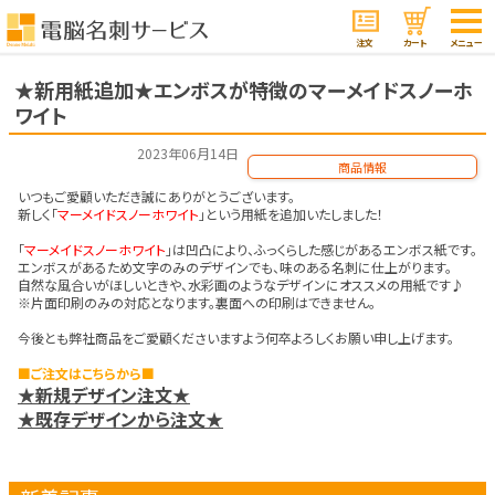
注文
カート
メニュー
★新用紙追加★エンボスが特徴のマーメイドスノーホ
ワイト
2023年06月14日
商品情報
いつもご愛顧いただき誠にありがとうございます。
新しく「
マーメイドスノーホワイト
」という用紙を追加いたしました！
「
マーメイドスノーホワイト
」は凹凸により、ふっくらした感じがあるエンボス紙です。
エンボスがあるため文字のみのデザインでも、味のある名刺に仕上がります。
自然な風合いがほしいときや、水彩画のようなデザインにオススメの用紙です♪
※片面印刷のみの対応となります。裏面への印刷はできません。
今後とも弊社商品をご愛顧くださいますよう何卒よろしくお願い申し上げます。
■ご注文はこちらから■
★新規デザイン注文★
★既存デザインから注文★