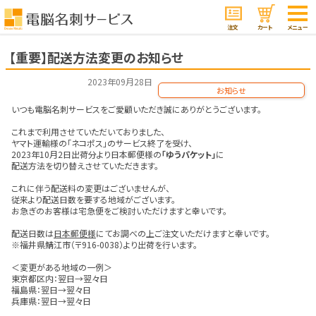
注文
カート
メニュー
【重要】配送方法変更のお知らせ
2023年09月28日
お知らせ
いつも電脳名刺サービスをご愛顧いただき誠にありがとうございます。
これまで利用させていただいておりました、
ヤマト運輸様の「ネコポス」のサービス終了を受け、
2023年10月2日出荷分より日本郵便様の
「ゆうパケット」
に
配送方法を切り替えさせていただきます。
これに伴う配送料の変更はございませんが、
従来より配送日数を要する地域がございます。
お急ぎのお客様は宅急便をご検討いただけますと幸いです。
配送日数は
日本郵便様
にてお調べの上ご注文いただけますと幸いです。
※福井県鯖江市（〒916-0038）より出荷を行います。
＜変更がある地域の一例＞
東京都区内：翌日→翌々日
福島県：翌日→翌々日
兵庫県：翌日→翌々日