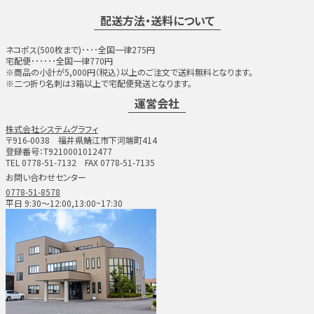
配送方法・送料について
ネコポス(500枚まで)････全国一律275円
宅配便･･････全国一律770円
※商品の小計が5,000円（税込）以上のご注文で送料無料となります。
※二つ折り名刺は3箱以上で宅配便発送となります。
運営会社
株式会社システムグラフィ
〒916-0038 福井県鯖江市下河端町414
登録番号：T9210001012477
TEL 0778-51-7132 FAX 0778-51-7135
お問い合わせセンター
0778-51-8578
平日 9:30～12:00,13:00~17:30