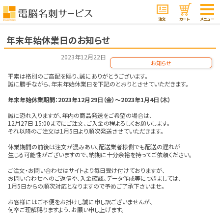
注文
カート
メニュー
年末年始休業日のお知らせ
2023年12月22日
お知らせ
平素は格別のご高配を賜り、誠にありがとうございます。
誠に勝手ながら、年末年始休業日を下記のとおりとさせていただきます。
年末年始休業期間：2023年12月29日（金）～2023年1月4日（木）
誠に恐れ入りますが、年内の商品発送をご希望の場合は、
12月27日 15:00までにご注文、ご入金の程よろしくお願いします。
それ以降のご注文は1月5日より順次発送させていただきます。
休業期間の前後は注文が混みあい、配送業者様側でも配送の遅れが
生じる可能性がございますので、納期に十分余裕を持ってご依頼ください。
ご注文・お問い合わせはサイトより毎日受け付けておりますが、
お問い合わせへのご返信や、入金確認、データ作成等につきましては、
1月5日からの順次対応となりますので予めご了承下さいませ。
お客様にはご不便をお掛けし誠に申し訳ございませんが、
何卒ご理解賜りますよう、お願い申し上げます。