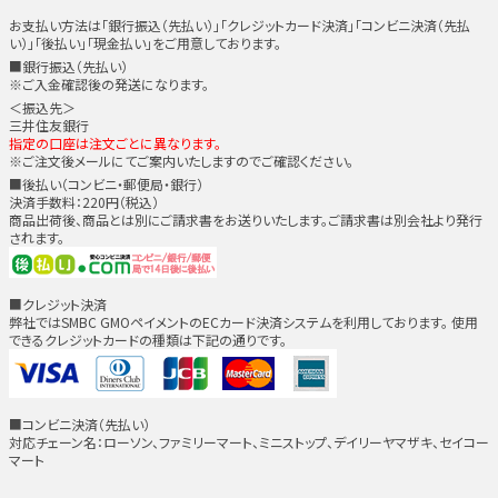
お支払い方法は「銀行振込（先払い）」「クレジットカード決済」「コンビニ決済（先払
い）」「後払い」「現金払い」をご用意しております。
■銀行振込（先払い）
※ご入金確認後の発送になります。
＜振込先＞
三井住友銀行
指定の口座は注文ごとに異なります。
※ご注文後メールにてご案内いたしますのでご確認ください。
■後払い（コンビニ・郵便局・銀行）
決済手数料：220円（税込）
商品出荷後、商品とは別にご請求書をお送りいたします。ご請求書は別会社より発行
されます。
■クレジット決済
弊社ではSMBC GMOペイメントのECカード決済システムを利用しております。 使用
できるクレジットカードの種類は下記の通りです。
■コンビニ決済（先払い）
対応チェーン名：ローソン、ファミリーマート、ミニストップ、デイリーヤマザキ、セイコー
マート