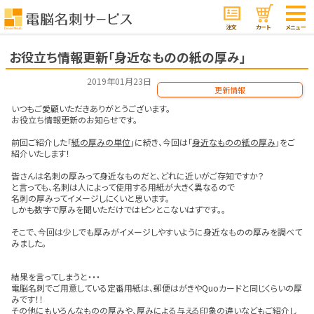
注文
カート
メニュー
お役立ち情報更新「身近なものの紙の厚み」
2019年01月23日
更新情報
いつもご愛顧いただきありがとうございます。
お役立ち情報更新のお知らせです。
前回ご紹介した「
紙の厚みの単位
」に続き、今回は「
身近なものの紙の厚み
」をご
紹介いたします！
皆さんは名刺の厚みって身近なものだと、どれに近いがご存知ですか？
と言っても、名刺は人によって使用する用紙が大きく異なるので
名刺の厚みってイメージしにくいと思います。
しかも数字で厚みを聞いただけではピンとこないはずです。。
そこで、今回は少しでも厚みがイメージしやすいように身近なものの厚みを調べて
みました。
結果を言ってしまうと・・・
電脳名刺でご用意している定番用紙は、郵便はがきやQuoカードと同じくらいの厚
みです！！
その他にもいろんなものの厚みや、厚みによる与える印象の違いなどもご紹介し